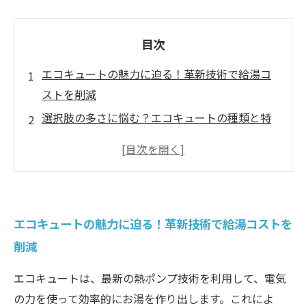
目次
エコキュートの魅力に迫る！革新技術で給湯コ
ストを削減
選択肢の多さに悩む？エコキュートの種類と特
徴を把握する
使い方で変わるエコキュートの性能とは？機能
を徹底解剖
必見！エコキュート購入時のポイントを解説
エコキュートの魅力に迫る！革新技術で給湯コストを
設置条件はこれだ！賢いエコキュート選びの方
削減
法
理想のエコキュートとの出会い！選び方のステ
エコキュートは、最新の熱ポンプ技術を利用して、電気
ップを紹介
の力を使って効率的にお湯を作り出します。これによ