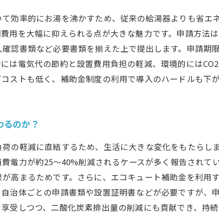
いて効率的にお湯を沸かすため、従来の給湯器よりも省エ
期費用を大幅に抑えられる点が大きな魅力です。申請方法
人確認書類など必要書類を揃えた上で提出します。申請期
には電気代の節約と設置費用負担の軽減、環境的にはCO
グコストも低く、補助金制度の利用で導入のハードルも下
わるのか？
負荷の軽減に直結するため、生活に大きな変化をもたらし
費電力が約25〜40%削減されるケースが多く報告されて
果が高まるためです。さらに、エコキュート補助金を利用
、自治体ごとの申請書類や設置証明書などが必要ですが、
を享受しつつ、二酸化炭素排出量の削減にも貢献でき、持続