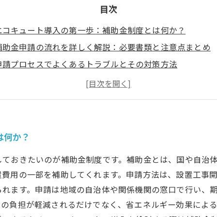
目次
エコキュート導入の第一歩：補助金制度とは何か？
補助金申請の流れを詳しく解説：必要書類と注意点まとめ
申請プロセスでよくあるトラブルとその対策方法
補助金を活用して賢くエコキュートを選ぶポイント
補助金利用で得られる経済的・環境的メリットとは？
実際にエコキュート導入後の生活がどう変わるのか？
まとめ：エコキュート補助金を使って賢く省エネ生活を始
は何か？
しておきたいのが補助金制度です。補助金とは、国や自治
置費用の一部を補助してくれます。申請方法は、設置工事
られます。申請は地域の自治体や関係機関の窓口で行い、
用の負担が軽減されるだけでなく、省エネルギー効果によ