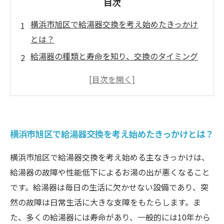
目次
横浜市旭区で給湯器交換を考え始めたきっかけ
とは？
給湯器の種類と寿命を知り、交換のタイミング
を見極める
交換にかかる費用と工事内容を詳しくチェック
しよう
横浜市旭区ならではの注意点と信頼できる業者
横浜市旭区で給湯器交換を考え始めたきっかけとは？
の選び方
給湯器交換後の快適な生活を手に入れるために
横浜市旭区で給湯器交換を考え始める主なきっかけは、
押さえるべきこと
給湯器の故障や性能低下によるお湯の出が悪くなること
給湯器交換を失敗しないための７つのポイント
です。給湯器は毎日の生活に欠かせない設備であり、突
を総まとめ
然の故障は日常生活に大きな支障をもたらします。ま
横浜市旭区の皆様へ：安心できる給湯器交換の
た、多くの給湯器には寿命があり、一般的には10年から