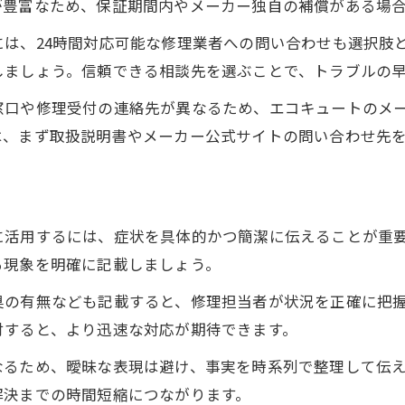
が豊富なため、保証期間内やメーカー独自の補償がある場
エコキュート故障時はメール相談が便利な理由
は、24時間対応可能な修理業者への問い合わせも選択肢
メール相談が選ばれるエコキュート故障対応
しましょう。信頼できる相談先を選ぶことで、トラブルの
忙しい方に最適な故障メール相談のメリット
窓口や修理受付の連絡先が異なるため、エコキュートのメ
電話が難しいときのエコキュート故障対策
は、まず取扱説明書やメーカー公式サイトの問い合わせ先
エコキュート故障相談の返信時間と流れ
記録が残るメール相談の安心ポイント
故障時の初動はエコキュート情報整理から始まる
に活用するには、症状を具体的かつ簡潔に伝えることが重
エコキュート故障時の型番や症状の整理
る現象を明確に記載しましょう。
問い合わせ前に必要な故障情報の用意
臭の有無なども記載すると、修理担当者が状況を正確に把
メール相談用チェックリストの活用方法
付すると、より迅速な対応が期待できます。
故障の詳細を伝えるためのポイント集
なるため、曖昧な表現は避け、事実を時系列で整理して伝
エコキュート修理依頼書類の準備方法
解決までの時間短縮につながります。