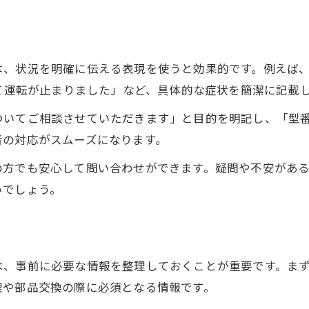
24時間対応のメール相談で安心を得るポイント
エコキュート故障メール相談の受付体制
夜間や休日の故障時も安心な相談方法
は、状況を明確に伝える表現を使うと効果的です。例えば
エコキュート故障時に役立つサポート窓口
して運転が止まりました」など、具体的な症状を簡潔に記載
相談返信の目安と早期解決のヒント
ついてご相談させていただきます」と目的を明記し、「型
24時間対応のメール相談活用術
者の対応がスムーズになります。
自己診断と応急処置でエコキュートトラブル軽減
の方でも安心して問い合わせができます。疑問や不安があ
エコキュート故障時の基本的な自己診断法
いでしょう。
メール相談前にできる応急処置の手順
よくあるエコキュート故障と対処法
自己診断で判断できる症状の見極め方
は、事前に必要な情報を整理しておくことが重要です。ま
応急処置後のエコキュート故障相談方法
理や部品交換の際に必須となる情報です。