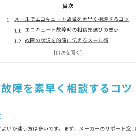
目次
メールでエコキュート故障を素早く相談するコツ
エコキュート故障時の相談先選びの要点
故障の状況を的確に伝えるメール術
エコキュート故障相談で使える表現例
メール相談時に必要な情報整理法
迅速なエコキュート故障対応の流れ
突然のエコキュート故障時に役立つ対応法を解説
ト故障を素早く相談するコツ
エコキュート故障発生時の初動ポイント
メール相談前に自己診断でできること
応急処置でエコキュート故障を最小限に
点
エコキュート故障時の相談内容まとめ方
ばよいか迷う方は多いです。まず、メーカーのサポート窓
日常で起こりやすい故障と相談方法