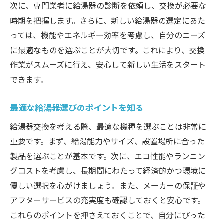
給湯器設置の重要なポイント
次に、専門業者に給湯器の診断を依頼し、交換が必要な
専門業者に依頼する際のチェックリスト
時期を把握します。さらに、新しい給湯器の選定にあた
交換後に確認すべき動作チェック
っては、機能やエネルギー効率を考慮し、自分のニーズ
に最適なものを選ぶことが大切です。これにより、交換
給湯器交換後の快適生活を保つコツ
作業がスムーズに行え、安心して新しい生活をスタート
給湯器故障時の最適な交換タイミングと成功す
できます。
る交換方法
給湯器の寿命を知り適切なタイミングで交
最適な給湯器選びのポイントを知る
換
給湯器交換を考える際、最適な機種を選ぶことは非常に
故障のサインを見逃さないためのポイント
重要です。まず、給湯能力やサイズ、設置場所に合った
効率的な交換の流れと必要な期間
製品を選ぶことが基本です。次に、エコ性能やランニン
給湯器交換にかかる費用の目安
グコストを考慮し、長期間にわたって経済的かつ環境に
エキスパートが推奨する交換のベストシー
優しい選択を心がけましょう。また、メーカーの保証や
ズン
アフターサービスの充実度も確認しておくと安心です。
無駄を省いたスマートな交換方法
これらのポイントを押さえておくことで、自分にぴった