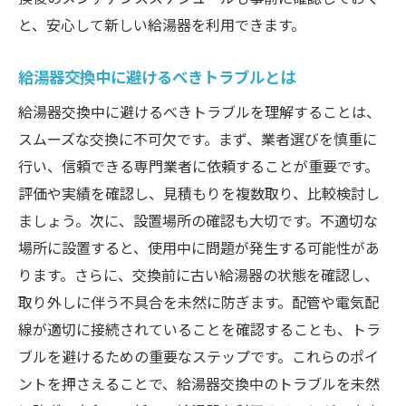
と、安心して新しい給湯器を利用できます。
給湯器交換の際のよくあるミスとその対策
エキスパートが教える交換後の運用方法
給湯器交換中に避けるべきトラブルとは
給湯器交換の成功事例から学ぶ
給湯器交換中に避けるべきトラブルを理解することは、
選ぶべき給湯器交換の業者と安心の秘密をエキ
スムーズな交換に不可欠です。まず、業者選びを慎重に
スパートが解説
行い、信頼できる専門業者に依頼することが重要です。
信頼できる業者選びの基準とは
評価や実績を確認し、見積もりを複数取り、比較検討し
業者選びで確認すべき重要ポイント
ましょう。次に、設置場所の確認も大切です。不適切な
給湯器交換業者の選び方と注意点
場所に設置すると、使用中に問題が発生する可能性があ
エキスパートが推奨する信頼できる業者
ります。さらに、交換前に古い給湯器の状態を確認し、
取り外しに伴う不具合を未然に防ぎます。配管や電気配
安心できる業者の特徴とサービス
線が適切に接続されていることを確認することも、トラ
業者とのコミュニケーションで重要なこと
ブルを避けるための重要なステップです。これらのポイ
給湯器交換の準備と手順を知って安心のストレ
ントを押さえることで、給湯器交換中のトラブルを未然
スフリー交換