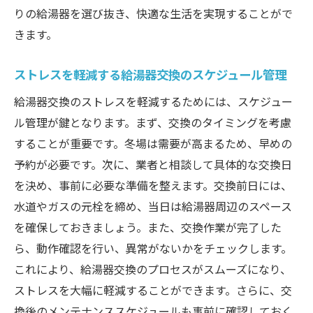
エキスパートによる給湯器交換の最新情報と効
りの給湯器を選び抜き、快適な生活を実現することがで
率的な取り組み方
きます。
最新の給湯器技術を理解する
ストレスを軽減する給湯器交換のスケジュール管理
エネルギー効率の高い給湯器の選び方
給湯器交換のストレスを軽減するためには、スケジュー
交換に役立つ最新ツールとテクノロジー
ル管理が鍵となります。まず、交換のタイミングを考慮
環境に優しい給湯器の選択ポイント
することが重要です。冬場は需要が高まるため、早めの
エキスパートが教える最新の交換トレンド
予約が必要です。次に、業者と相談して具体的な交換日
効率的な交換を実現するための新しい取り
を決め、事前に必要な準備を整えます。交換前日には、
組み
水道やガスの元栓を締め、当日は給湯器周辺のスペース
給湯器交換で失敗しないためのエキスパートか
を確保しておきましょう。また、交換作業が完了した
らのアドバイス
ら、動作確認を行い、異常がないかをチェックします。
失敗しないための事前準備とポイント
これにより、給湯器交換のプロセスがスムーズになり、
信頼できる業者の選び方
ストレスを大幅に軽減することができます。さらに、交
換後のメンテナンススケジュールも事前に確認しておく
交換後のトラブルを防ぐためのヒント