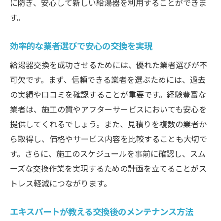
に防ぎ、安心して新しい給湯器を利用することができま
給湯器交換前に準備すること
す。
交換作業の流れを事前に理解
給湯器選びで考慮すべき点
効率的な業者選びで安心の交換を実現
交換スケジュールの立て方と管理
給湯器交換を成功させるためには、優れた業者選びが不
交換作業時に注意するべき安全対策
可欠です。まず、信頼できる業者を選ぶためには、過去
安心の交換を実現するための手順
の実績や口コミを確認することが重要です。経験豊富な
業者は、施工の質やアフターサービスにおいても安心を
給湯器交換の未来予測とエキスパートが推奨す
提供してくれるでしょう。また、見積りを複数の業者か
る最新技術
ら取得し、価格やサービス内容を比較することも大切で
今後の給湯器技術の進化予測
す。さらに、施工のスケジュールを事前に確認し、スム
エコロジー視点での給湯器選び
ーズな交換作業を実現するための計画を立てることがス
将来的に注目の新技術とその利点
トレス軽減につながります。
エキスパートが注目する交換技術
給湯器交換の未来を見据えた選択肢
エキスパートが教える交換後のメンテナンス方法