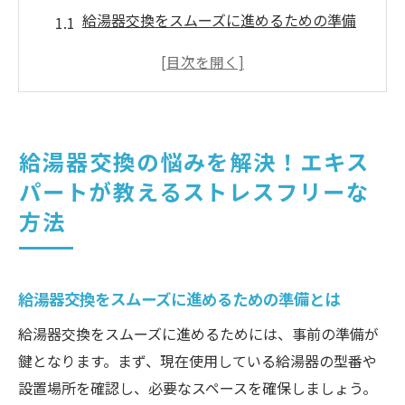
給湯器交換をスムーズに進めるための準備
とは
最適な給湯器選びのポイントを知る
ストレスを軽減する給湯器交換のスケジュ
ール管理
給湯器交換の悩みを解決！エキス
給湯器交換中に避けるべきトラブルとは
パートが教えるストレスフリーな
効率的な業者選びで安心の交換を実現
方法
エキスパートが教える交換後のメンテナン
ス方法
プロが語る給湯器交換の手順とポイントで安心
給湯器交換をスムーズに進めるための準備とは
の生活を手に入れる
給湯器交換をスムーズに進めるためには、事前の準備が
給湯器交換のプロセスを理解する
鍵となります。まず、現在使用している給湯器の型番や
交換作業での安全対策と注意点
設置場所を確認し、必要なスペースを確保しましょう。