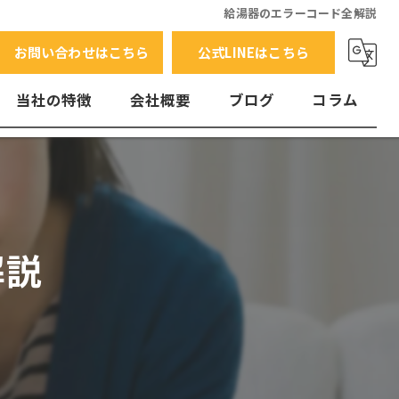
給湯器のエラーコード全解説
お問い合わせはこちら
公式LINEはこちら
当社の特徴
会社概要
ブログ
コラム
交換
水漏れ
エラーコード
解説
故障