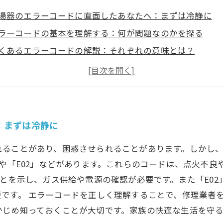
湯器のエラーコードに直面したあなたへ：まずは冷静に
ラーコードの基本を理解する：何が問題なのかを探る
くあるエラーコードの解説：それぞれの意味とは？
ラー解消のためのステップ：どう対応すればいいのか
心して使い続けるために：エラー回避とメンテナンスのポ
湯器の故障を防ぐために知っておきたいこと
ラブルシューティングをマスターして、快適な生活を！
：まずは冷静に
れることがあり、困惑させられることがあります。しかし
」や「E02」などがあります。これらのコードは、点火不
ことを示し、ガス供給や電源の確認が必要です。また「E0
です。 エラーコードを正しく理解することで、修理業者
かじめ知っておくことが大切です。家族の快適な生活を守