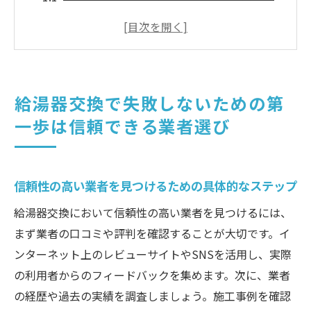
なステップ
過去の評価やレビューを活用する方法
資格や許可を持つ業者を選ぶ理由
業者との契約時に確認すべきポイント
給湯器交換で失敗しないための第
見積もりの比較で注意すべき点
一歩は信頼できる業者選び
安心して任せられる業者の特徴
設置場所の確認は重要安全な給湯器交換のため
のポイント
信頼性の高い業者を見つけるための具体的なステップ
適切な設置場所を見つけるための基準
給湯器交換において信頼性の高い業者を見つけるには、
設置場所の安全性を確保する方法
まず業者の口コミや評判を確認することが大切です。イ
設置場所が家の構造に与える影響
ンターネット上のレビューサイトやSNSを活用し、実際
他の設備との干渉を避ける配置
の利用者からのフィードバックを集めます。次に、業者
の経歴や過去の実績を調査しましょう。施工事例を確認
設置環境が給湯器の寿命に与える影響