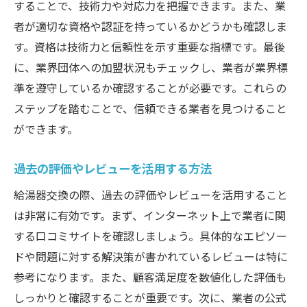
することで、技術力や対応力を把握できます。また、業
設置場所の確認に必要な事前準備
者が適切な資格や認証を持っているかどうかも確認しま
給湯器交換に必要な許可の取得手順を詳しく解
す。資格は技術力と信頼性を示す重要な指標です。最後
説
に、業界団体への加盟状況もチェックし、業者が業界標
必要な許可の種類と取得の流れ
準を遵守しているか確認することが必要です。これらの
地元自治体とのスムーズな手続き方法
ステップを踏むことで、信頼できる業者を見つけること
許可申請に必要な書類とその準備
ができます。
許可取得後の次のステップ
過去の評価やレビューを活用する方法
許可申請時に避けるべきトラブル
許可取得のプロセスにおける注意点
給湯器交換の際、過去の評価やレビューを活用すること
は非常に有効です。まず、インターネット上で業者に関
トラブル防止のカギ給湯器の効率的な交換方法
する口コミサイトを確認しましょう。具体的なエピソー
とは
ドや問題に対する解決策が書かれているレビューは特に
トラブルを未然に防ぐための準備
参考になります。また、顧客満足度を数値化した評価も
交換作業中に注意すべき安全対策
しっかりと確認することが重要です。次に、業者の公式
効率的な交換作業の手順