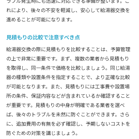
ラブル発生時にも迅速に対応できる準備が整います。こ
取扱説明書を活用したトラブルシューティ
れにより、後々の不安を軽減し、安心して給湯器交換を
ング
進めることが可能になります。
安心で快適な給湯環境を手に入れるための注意
点
見積もりの比較で注意すべき点
家庭全体での安全性を考慮した選択
給湯器交換の際に見積もりを比較することは、予算管理
日常生活での快適性を向上させる設置
の上で非常に重要です。まず、複数の業者から見積もり
異常時の対策を事前に考慮する
を取得し、同一条件で価格を比較しましょう。同じ給湯
必要に応じたアップグレードの検討
器の種類や設置条件を指定することで、より正確な比較
環境への配慮を考えた製品選び
が可能となります。また、見積もりには工事費や設置場
安心して使い続けるためのアフターケア
所の条件、保証内容などが含まれているか確認すること
が重要です。見積もりの中身が明確である業者を選べ
ば、後々のトラブルを未然に防ぐことができます。さら
に、追加費用の有無を必ず確認し、予期しないコストを
防ぐための対策を講じましょう。