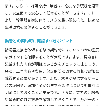
交換後に試運転を行う重要性
ます。さらに、許可を持つ業者は、必要な手続きを遵守
異常を見極めるための初期動作確認
し、安全面でも安心して任せることができます。これに
より、給湯器交換に伴うリスクを最小限に抑え、快適な
定期的なメンテナンスの必要性
生活環境を確保することができます。
異常が発生した場合の初期対応策
保証期間内にすべきこと
業者との契約時に確認すべきポイント
交換後に気をつけるべき日常点検
給湯器交換を依頼する際の契約時には、いくつかの重要
操作方法とメンテナンスが今後のトラブルを未
なポイントを確認することが大切です。まず、契約書に
然に防ぐ
記載された内容が明確であるかをチェックしましょう。
基本的な操作方法を熟知する重要性
特に、工事内容や費用、保証期間に関する情報は詳細に
給湯器のメンテナンス方法とその頻度
確認する必要があります。また、業者が提供するサービ
自分でできる簡単なメンテナンス手順
スの範囲や、追加料金が発生する条件についても事前に
専門業者による定期点検の必要性
明確にしておくことが重要です。さらに、業者の連絡先
や緊急時の対応方法を確認しておくことで、万が一のト
故障を防ぐための普段からの心がけ