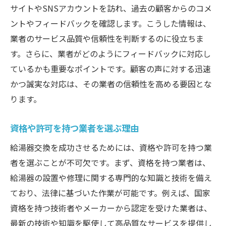
サイトやSNSアカウントを訪れ、過去の顧客からのコメ
作業中における不測の事態への対応
ントやフィードバックを確認します。こうした情報は、
交換後の迅速な動作確認
業者のサービス品質や信頼性を判断するのに役立ちま
交換作業後に必要なチェックポイント
す。さらに、業者がどのようにフィードバックに対応し
新しい給湯器選びの基準快適な日々を支えるた
ているかも重要なポイントです。顧客の声に対する迅速
めに
かつ誠実な対応は、その業者の信頼性を高める要因とな
ります。
最新技術を取り入れた給湯器の特徴
環境に優しい給湯器選びのポイント
資格や許可を持つ業者を選ぶ理由
家庭のニーズに合った給湯器の選び方
給湯器交換を成功させるためには、資格や許可を持つ業
エネルギー効率が高いモデルの選定
者を選ぶことが不可欠です。まず、資格を持つ業者は、
長期的なコストパフォーマンスを考慮
給湯器の設置や修理に関する専門的な知識と技術を備え
購入前に確認すべき主な仕様
ており、法律に基づいた作業が可能です。例えば、国家
給湯器交換後のチェックポイント異常を見逃さ
資格を持つ技術者やメーカーから認定を受けた業者は、
ないために
最新の技術や知識を駆使して高品質なサービスを提供し