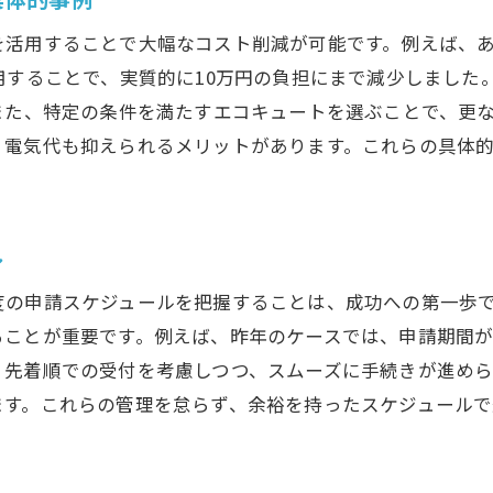
補助金制度を理解するための学習リソース
を活用することで大幅なコスト削減が可能です。例えば、
成功するためのプロとの連携術
用することで、実質的に10万円の負担にまで減少しました
補助金申請後の対応とフォローアップ
また、特定の条件を満たすエコキュートを選ぶことで、更
、電気代も抑えられるメリットがあります。これらの具体
エコキュート交換後のアフターサポートを活用する
ル
度の申請スケジュールを把握することは、成功への第一歩
ことが重要です。例えば、昨年のケースでは、申請期間が
、先着順での受付を考慮しつつ、スムーズに手続きが進め
ます。これらの管理を怠らず、余裕を持ったスケジュール