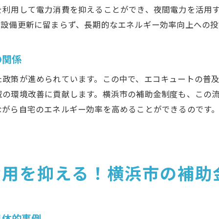
を利用して電力消費を抑えることができ、夜間電力を活用
エコキュート交換後における補助金の影響
る設備更新に留まらず、長期的なエネルギー効率向上への投
地域特性を考慮した補助金活用のコツ
費用対効果を最大化する交換のタイミング
の関係
浜市でのエコキュート交換に役立つ補助金申請のコツ
た政策が進められています。この中で、エコキュートの普
初めての申請でも安心！成功のための基本ポイント
域の環境改善に貢献します。横浜市の補助金制度も、この
申請窓口でのよくある質問とその回答
ながら自宅のエネルギー効率を高めることができるのです
申請に強い業者選びのポイント
補助金申請のためのチェックリスト
過去の申請実績を活かしたスムーズな申請術
エコキュート交換のための最新補助金情報の入手法
費用を抑える！横浜市の補助
浜市でのエコキュート交換を補助金でお得に！手続きガイ
具体的な補助金の手続きフローを確認
申請書類の書き方ガイドとサンプル
具体的事例