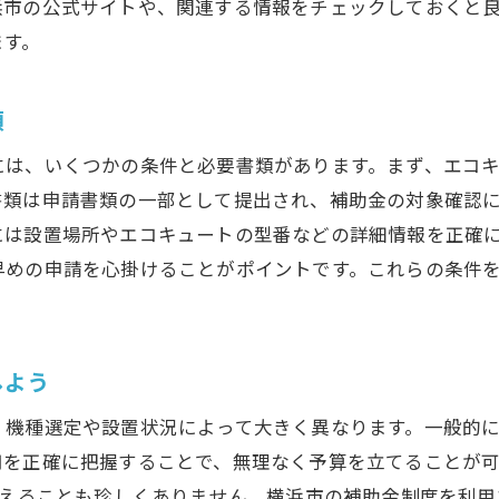
浜市の公式サイトや、関連する情報をチェックしておくと
補助金を活用したエコキュート交換成功の秘訣
ます。
請手続きで失敗しないために横浜市の補助金申請の流れを
補助金申請の基本ステップと注意点
類
申請書類の具体的な準備方法
オンライン申請と紙申請の違いと選択方法
には、いくつかの条件と必要書類があります。まず、エコ
書類は申請書類の一部として提出され、補助金の対象確認
申請審査に通るためのポイント
には設置場所やエコキュートの型番などの詳細情報を正確
補助金申請のよくあるミスとその防止策
早めの申請を心掛けることがポイントです。これらの条件
申請後の補助金受け取りまでの流れ
浜市での賢いエコキュート交換のための補助金活用ポイン
補助金を最大限に活用するための計画立案
しよう
複数の補助金を併用する場合の注意点
、機種選定や設置状況によって大きく異なります。一般的
補助金制度の改定情報を常にチェック
用を正確に把握することで、無理なく予算を立てることが
プロのサポートと自己準備、どちらが良いのか
超えることも珍しくありません。横浜市の補助金制度を利