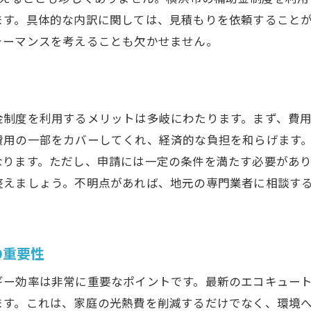
補助金制度を利用したエコ家電選びのコツ
ます。具体的な内訳に関しては、見積もりを依頼すること
補助金を利用したエコキュートの維持費節約法
ォーマンスを考えることも欠かせません。
コキュート交換費用を賢く抑える横浜市の補助金活用術
費用削減のための補助金活用例
エコキュートのランニングコストを考慮した選択
金制度を利用するメリットは多岐にわたります。まず、費
補助金だけでなくリースやローンも活用しよう
費用の一部をカバーしてくれ、経済的な負担を和らげます
保険と補助金の組み合わせで安心の交換
なります。ただし、申請には一定の条件を満たす必要があ
交換時期を見極めて最大限の補助金を受け取る
整えましょう。不明点があれば、地元の専門業者に相談す
補助金受領後のアフターケアと次のステップ
浜市の補助金を活用してエコキュート交換を成功させる方
の重要性
成功事例に学ぶ！補助金活用法
補助金制度の変更に柔軟に対応する方法
ギー効率は非常に重要なポイントです。最新のエコキュー
実体験から紐解く補助金申請の裏技
ます。これは、家庭の光熱費を削減するだけでなく、環境