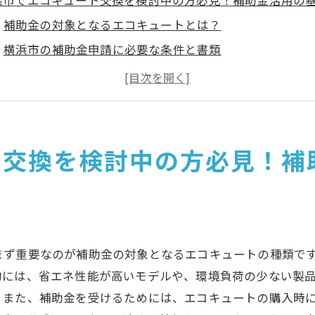
浜市でエコキュート交換を検討中の方必見！補助金活用の
補助金の対象となるエコキュートとは？
横浜市の補助金申請に必要な条件と書類
エコキュートの交換費用の内訳を把握しよう
補助金制度利用のメリットと注意点
エコキュート交換時のエネルギー効率の重要性
横浜市の環境政策とエコキュート交換の関係
ト交換を検討中の方必見！補
コキュート交換の費用を抑える！横浜市の補助金制度とは
補助金でどれだけ費用を抑えられる？具体的事例
横浜市の補助金制度の申請スケジュール
？
補助金制度を利用する際の注意事項
まず重要なのが補助金の対象となるエコキュートの種類で
どのような業者が補助金申請に適しているか
的には、省エネ性能が高いモデルや、環境負荷の少ない製
補助金制度適用後の税制優遇について
。また、補助金を受けるためには、エコキュートの購入時