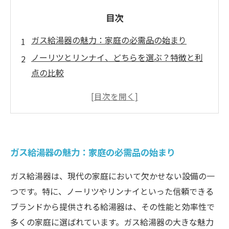
目次
ガス給湯器の魅力：家庭の必需品の始まり
ノーリツとリンナイ、どちらを選ぶ？特徴と利
点の比較
最新モデルを探る：ガス給湯器の価格帯と選び
方
効率的なエネルギー利用で快適な暮らしを実現
ガス給湯器の選び方：あなたのライフスタイル
ガス給湯器の魅力：家庭の必需品の始まり
に合った製品とは
専門家が選ぶ、おすすめのガス給湯器モデル5選
ガス給湯器は、現代の家庭において欠かせない設備の一
未来のガス給湯器：価格動向とこれからの選択
つです。特に、ノーリツやリンナイといった信頼できる
肢
ブランドから提供される給湯器は、その性能と効率性で
多くの家庭に選ばれています。ガス給湯器の大きな魅力