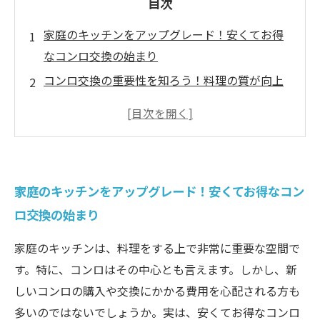
目次
家庭のキッチンをアップグレード！安くてお得
なコンロ交換の始まり
コンロ交換の重要性を知ろう！料理の質が向上
する理由
最新の技術で費用を抑えたコンロ選びのポイン
ト
交換のタイミングを見極める！賢い判断でキッ
家庭のキッチンをアップグレード！安くてお得なコン
チンを守る
ロ交換の始まり
コンロ交換の効果的な費用対効果とは？
安くて快適なキッチン作りを実現するコンロ交
家庭のキッチンは、料理をする上で非常に重要な空間で
換の実例
す。特に、コンロはその中心とも言えます。しかし、新
満足のいくコンロ選択！成功するための最終チ
しいコンロの購入や交換にかかる費用を心配される方も
ェックリスト
多いのではないでしょうか。実は、安くてお得なコンロ