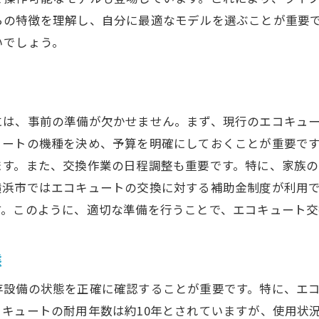
補助金申請時のよくあるミスとその回避法
らの特徴を理解し、自分に最適なモデルを選ぶことが重要
神奈川県でのエコキュート交換の成功事例
いでしょう。
エコキュート申請書類の準備方法と注意点
エコキュート補助金申請に必要な書類一覧
申請書類の正確な記入方法
には、事前の準備が欠かせません。まず、現行のエコキュ
書類準備の際に気を付けるべきポイント
ュートの機種を決め、予算を明確にしておくことが重要で
エコキュート補助金申請のための書類提出先
ます。また、交換作業の日程調整も重要です。特に、家族
書類不備による申請却下を防ぐには
横浜市ではエコキュートの交換に対する補助金制度が利用
す。このように、適切な準備を行うことで、エコキュート交
オンライン申請と紙媒体申請の違い
エコキュート交換費用を抑えるための業者選びのポイント
態
信頼できるエコキュート業者の見つけ方
複数業者からの見積もり取得の重要性
存設備の状態を正確に確認することが重要です。特に、エ
業者選びの際にチェックすべきサービス内容
キュートの耐用年数は約10年とされていますが、使用状