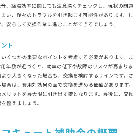
転音、給湯効率に関しても注意深くチェックし、現状の問
エコキュート交換での価格交渉術
しまい、後々のトラブルを引き起こす可能性があります。
優良業者を選ぶための口コミ活用法
で、安心して交換作業に進むことができるでしょう。
アフターサービスと保証の比較ポイント
効率的なエコキュート交換のためのステップバイステップ
イント
エコキュート交換の事前準備と計画
、いくつかの重要なポイントを考慮する必要があります。
業者との契約から施工までの流れ
耐用年数が近づくと、効率の低下や故障のリスクが高まり
施工時に注意すべき安全対策
前より大きくなった場合も、交換を検討するサインです。
交換作業のチェックポイント
る場合は、費用対効果の面で交換を進める価値があります
エコキュート交換完了後にするべきこと
のメリットを最大限に引き出す鍵となります。最後に、交
交換後のアフターケアとメンテナンス
備を整えましょう。
エコキュート交換後のランニングコスト削減法
エコキュートのランニングコストに影響する要因
エコキュート補助金の概要
交換後のエコキュートの効率的な使い方