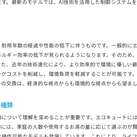
す。最新のモデルでは、AI技術を活用した制御システム
最新のエコキュート補助金情報の確認方法
エコキュート交換の際に考慮すべき法的手続き
エコキュート交換と関連する法律
交換時に必要な許可と届出
法的手続きの流れと手順
耐用年数の経過や性能の低下に伴うものです。一般的にエコ
ネルギー効率の低下が見られるようになります。そのため
エコキュート交換に伴う近隣への影響と対策
また、近年の技術進化により、より効率的で環境に優しい
法律に基づくエコキュート設置基準
ングコストを削減し、環境負荷を軽減することが可能です
エコキュートの交換における法的トラブル事例
トの交換は、経済的な視点からも環境的な視点からも望ま
神奈川県のエコキュート補助金制度を活用するコツ
神奈川県の補助金制度の特長
の種類
補助金を最大限に活用するための条件
類について理解を深めることが重要です。エコキュートに
効果的な補助金申請に必要なステップ
的には、家庭の人数や使用するお湯の量に応じて選ぶのが
神奈川県のエコキュート補助金活用法
で操作可能なモデルも登場しています。これにより、ライ