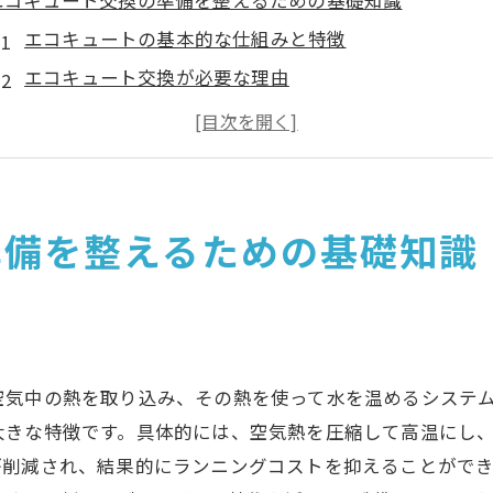
エコキュート交換の準備を整えるための基礎知識
エコキュートの基本的な仕組みと特徴
エコキュート交換が必要な理由
交換前に知っておくべきエコキュートの種類
エコキュート交換に必要な準備事項
交換前に確認すべきエコキュートの状態
エコキュートの交換時期を見極めるポイント
準備を整えるための基礎知識
横浜市で利用できるエコキュート補助金の概要
横浜市のエコキュート補助金制度の目的
補助金を受け取るための基本的な条件
補助金の申請方法とスケジュール
空気中の熱を取り込み、その熱を使って水を温めるシステ
エコキュート補助金の適用対象と例外
大きな特徴です。具体的には、空気熱を圧縮して高温にし
横浜市のエコキュート補助金申請の注意点
が削減され、結果的にランニングコストを抑えることがで