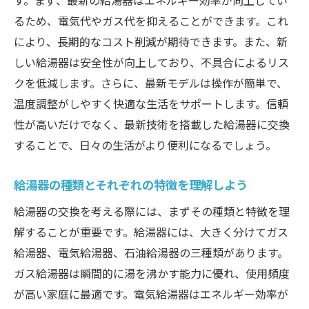
す。まず、最新の給湯器はエネルギー効率が向上してい
交換費用を抑えるためのDIYのすすめ
るため、電気代やガス代を抑えることができます。これ
見積もりの比較ポイントと選び方
により、長期的なコスト削減が期待できます。また、新
不明瞭な費用項目に注意する方法
しい給湯器は安全性が向上しており、不具合によるリス
自分で給湯器を取り付ける際の手順と専門家の
クを低減します。さらに、最新モデルは操作が簡単で、
アドバイス
温度調整がしやすく快適な生活をサポートします。信頼
給湯器をセルフで取り付ける基本手順
性が高いだけでなく、最新技術を搭載した給湯器に交換
取り付け途中でのよくあるトラブルと対処
することで、日々の生活がより便利になるでしょう。
法
専門家からのアドバイスを取り入れる方法
給湯器の種類とそれぞれの特徴を理解しよう
設置後の初期試運転でチェックすべき点
給湯器の交換を考える際には、まずその種類と特徴を理
セルフ交換後の保証やアフターサービス
解することが重要です。給湯器には、大きく分けてガス
給湯器、電気給湯器、石油給湯器の三種類があります。
取り付け作業の記録を残す重要性
ガス給湯器は瞬間的に湯を沸かす能力に優れ、使用頻度
給湯器交換後の動作確認とメンテナンスのポイ
が高い家庭に最適です。電気給湯器はエネルギー効率が
ント