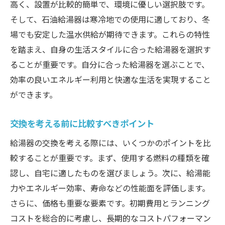
高く、設置が比較的簡単で、環境に優しい選択肢です。
給湯器の正常動作を確認する方法
そして、石油給湯器は寒冷地での使用に適しており、冬
初期不良を早期発見するためのチェック項
場でも安定した温水供給が期待できます。これらの特性
目
を踏まえ、自身の生活スタイルに合った給湯器を選択す
メンテナンスを楽にするための工夫
ることが重要です。自分に合った給湯器を選ぶことで、
定期的な点検と掃除で寿命を延ばす方法
効率の良いエネルギー利用と快適な生活を実現すること
保証期間とメンテナンス契約の重要性
ができます。
セルフメンテナンスで注意すべきポイント
交換を考える前に比較すべきポイント
セルフ給湯器交換で安心！注意すべき安全対策
給湯器の交換を考える際には、いくつかのポイントを比
セルフ交換時の安全対策チェックリスト
較することが重要です。まず、使用する燃料の種類を確
取り付け時の事故を防ぐための注意点
認し、自宅に適したものを選びましょう。次に、給湯能
安全装置の確認と設定方法
力やエネルギー効率、寿命などの性能面を評価します。
万一の事態に備えるための緊急対応策
さらに、価格も重要な要素です。初期費用とランニング
作業中の安全意識を高めるための工夫
コストを総合的に考慮し、長期的なコストパフォーマン