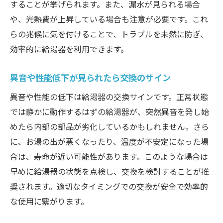
することが挙げられます。また、漏水が見られる場合
配管や取り付け位置の事前確認方法
や、光熱費が上昇している場合も注意が必要です。これ
工具と材料のチェックリスト
らの兆候に気を付けることで、トラブルを未然に防ぎ、
効率的に給湯器を利用できます。
安全な作業環境を整えるためのポイント
不安がある場合のプロへの相談のすすめ
異音や性能低下が見られたら交換のサイン
自分でできる給湯器交換準備！必要な道具と注
異音や性能の低下は給湯器の交換サインです。正常状態
意点
では静かに動作するはずの給湯器が、突然異音を発し始
給湯器交換に必要な基本道具一覧
めたら内部の部品が劣化しているかもしれません。さら
工具の使い方と安全な取り扱い方法
に、お湯の出が悪くなったり、温度が不安定になった場
準備段階で注意すべき事故防止のポイント
合は、寿命が近い可能性があります。このような場合は
給湯器の取り外し手順と注意点
早めに給湯器の状態を点検し、交換を検討することが推
設置前に確認すべき配管の状態
奨されます。適切なタイミングでの交換が安全で効率的
セルフ交換を行う際の家族との連携
な使用に繋がります。
セルフでの給湯器交換現地調査のポイントを押