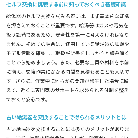
セルフ交換に挑戦する前に知っておくべき基礎知識
さえよう
現地調査で確認すべき重要ポイント
給湯器のセルフ交換を試みる際には、まず基本的な知識
を押さえておくことが重要です。給湯器はガスや電気を
給湯器設置場所の選び方と注意点
扱う設備であるため、安全性を第一に考えなければなり
交換に適した季節や時間帯の選び方
ません。初めての場合は、使用している給湯器の種類や
現地調査の際に持参すべきツール
モデル情報を確認し、取扱説明書をしっかりと読み解く
設置環境に応じた給湯器の選び方
ことから始めましょう。また、必要な工具や材料を事前
調査結果を基にした施工計画の立て方
に揃え、交換作業にかかる時間を見積もることも大切で
見積もり取得で失敗しない！給湯器交換費用の
す。さらに、作業中に何らかの問題が発生した場合に備
コツ
えて、近くに専門家のサポートを求められる体制を整え
給湯器交換にかかる費用の内訳を把握しよ
ておくと安心です。
う
古い給湯器を交換することで得られるメリットとは
複数業者から見積もりを取る重要性
費用を抑えるための賢い選択肢
古い給湯器を交換することには多くのメリットがありま