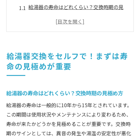
給湯器の寿命はどれくらい？交換時期の見
極め方
異音や性能低下が見られたら交換のサイン
セルフ交換に挑戦する前に知っておくべき
基礎知識
給湯器交換をセルフで！まずは寿
古い給湯器を交換することで得られるメリ
命の見極めが重要
ットとは
給湯器の種類とそれぞれの特徴を理解しよ
う
給湯器の寿命はどれくらい？交換時期の見極め方
交換を考える前に比較すべきポイント
給湯器の寿命は一般的に10年から15年とされています。
安全に給湯器交換を始めるための基本ステップ
この期間は使用状況やメンテナンスにより変わるため、
とは
寿命が来たかどうかを見極めることが重要です。交換時
給湯器交換に必要な準備と心構え
期のサインとしては、異音の発生や湯温の安定性が悪化
メイン電源の遮断と安全確認の重要性