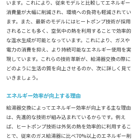
います。これにより、従来モデルと比較してエネルギー
エコジョーズとハイブリッド給湯器の選び方
消費量が大幅に削減され、環境への負荷も軽減されてい
エコジョーズのメリットと選び方
ます。また、最新のモデルにはヒートポンプ技術が採用
ハイブリッド給湯器の特徴と選択基準
されることも多く、空気中の熱を利用することで効率的
用途に応じた給湯器の選び方
な温水生成が可能となっています。これにより、ガスや
長期的なコストパフォーマンスの比較
電力の消費を抑え、より持続可能なエネルギー使用を実
環境への影響を考慮した選択
現しています。これらの技術革新が、給湯器交換の際に
どのように生活の質を向上させるのか、次に詳しく見て
スマート技術対応モデルの選び方
いきましょう。
スマートフォン連携で変わる給湯器交換の新常
識
エネルギー効率が向上する理由
遠隔操作で給湯器を管理する方法
給湯器交換によってエネルギー効率が向上する主な理由
スマートフォン連携がもたらす利便性
は、先進的な技術が組み込まれているからです。例え
安全性を高めるスマート技術
ば、ヒートポンプ技術は外気の熱を効率的に利用するこ
操作性の向上で生活が変わる
とで、従来のガス給湯器に比べ70%以上のエネルギー削