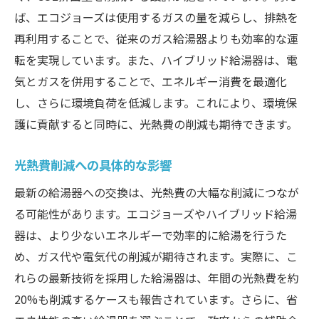
ば、エコジョーズは使用するガスの量を減らし、排熱を
コスト削減技術の詳細
再利用することで、従来のガス給湯器よりも効率的な運
省エネ性能がもたらす経済的メリット
転を実現しています。また、ハイブリッド給湯器は、電
給湯器交換で家計を見直す
気とガスを併用することで、エネルギー消費を最適化
進化する給湯器交換がもたらす未来の生活
し、さらに環境負荷を低減します。これにより、環境保
未来の給湯器交換とその展望
護に貢献すると同時に、光熱費の削減も期待できます。
給湯器の進化が生活に与える影響
光熱費削減への具体的な影響
スマートホームと給湯器の統合
環境と経済に優しい未来の住まい
最新の給湯器への交換は、光熱費の大幅な削減につなが
る可能性があります。エコジョーズやハイブリッド給湯
デジタル化された給湯器の未来
器は、より少ないエネルギーで効率的に給湯を行うた
未来に向けた給湯器の選択肢
め、ガス代や電気代の削減が期待されます。実際に、こ
エコジョーズ導入で実現するエネルギー効率ア
れらの最新技術を採用した給湯器は、年間の光熱費を約
ップ
20%も削減するケースも報告されています。さらに、省
エコジョーズでエネルギー効率が向上する