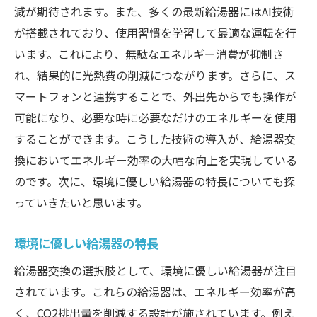
最新アプリによる給湯器管理の革新
減が期待されます。また、多くの最新給湯器にはAI技術
スマート技術の未来に備える
が搭載されており、使用習慣を学習して最適な運転を行
給湯器交換がもたらす環境への配慮とその効果
います。これにより、無駄なエネルギー消費が抑制さ
れ、結果的に光熱費の削減につながります。さらに、ス
給湯器交換によるCO2排出削減効果
マートフォンと連携することで、外出先からでも操作が
環境負荷を軽減する技術とは
可能になり、必要な時に必要なだけのエネルギーを使用
持続可能な給湯器選びのポイント
することができます。こうした技術の導入が、給湯器交
家庭から始める地球環境保護
換においてエネルギー効率の大幅な向上を実現している
エコライフを実現するための選択肢
のです。次に、環境に優しい給湯器の特長についても探
環境配慮型給湯器の導入事例
っていきたいと思います。
光熱費削減に直結する給湯器交換のメリットと
は
環境に優しい給湯器の特長
最新給湯器で光熱費をどう削減するか
給湯器交換の選択肢として、環境に優しい給湯器が注目
長期的な経済効果を分析
されています。これらの給湯器は、エネルギー効率が高
く、CO2排出量を削減する設計が施されています。例え
給湯器の効率的な使い方