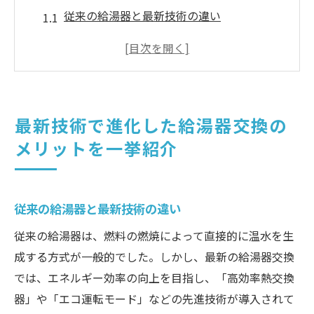
従来の給湯器と最新技術の違い
エネルギー効率が向上する理由
環境に優しい給湯器の特長
光熱費削減への具体的な影響
スマート技術で利便性アップ
最新技術で進化した給湯器交換の
最新給湯器の長期的メリット
メリットを一挙紹介
給湯器交換で実現する省エネ生活の秘密に迫る
省エネ給湯器への交換がもたらす効果
エネルギー使用量の削減メカニズム
従来の給湯器と最新技術の違い
家庭での省エネ生活の実践方法
従来の給湯器は、燃料の燃焼によって直接的に温水を生
スマートフォン連携で効率化
成する方式が一般的でした。しかし、最新の給湯器交換
では、エネルギー効率の向上を目指し、「高効率熱交換
省エネ評価のチェックポイント
器」や「エコ運転モード」などの先進技術が導入されて
最新技術で未来の省エネ生活を実現