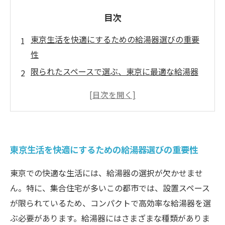
目次
東京生活を快適にするための給湯器選びの重要
性
限られたスペースで選ぶ、東京に最適な給湯器
とは
冬の寒さを乗り越える！速攻お湯の使い方と給
湯器の選び方
省エネと性能を両立させる給湯器の最新技術
東京生活を快適にするための給湯器選びの重要性
実際に使ってみた！東京の給湯器のおすすめモ
デル
東京での快適な生活には、給湯器の選択が欠かせませ
給湯器を選ぶ際の失敗しないためのポイント
ん。特に、集合住宅が多いこの都市では、設置スペース
あなたにぴったりの給湯器が見つかる方法
が限られているため、コンパクトで高効率な給湯器を選
ぶ必要があります。給湯器にはさまざまな種類がありま