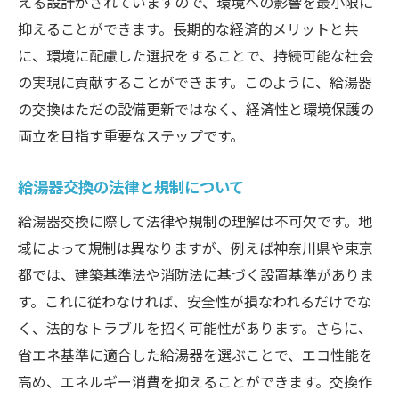
える設計がされていますので、環境への影響を最小限に
持
抑えることができます。長期的な経済的メリットと共
定期メンテナンスの重要性と頻度
に、環境に配慮した選択をすることで、持続可能な社会
長持ちさせるための使用方法
の実現に貢献することができます。このように、給湯器
故障予防のための日常点検項目
の交換はただの設備更新ではなく、経済性と環境保護の
プロによるメンテナンスサービスの活用
両立を目指す重要なステップです。
消耗品の交換時期とその判断基準
給湯器交換の法律と規制について
トラブルシューティングの基本的な考え方
給湯器交換に際して法律や規制の理解は不可欠です。地
域によって規制は異なりますが、例えば神奈川県や東京
都では、建築基準法や消防法に基づく設置基準がありま
す。これに従わなければ、安全性が損なわれるだけでな
く、法的なトラブルを招く可能性があります。さらに、
省エネ基準に適合した給湯器を選ぶことで、エコ性能を
高め、エネルギー消費を抑えることができます。交換作