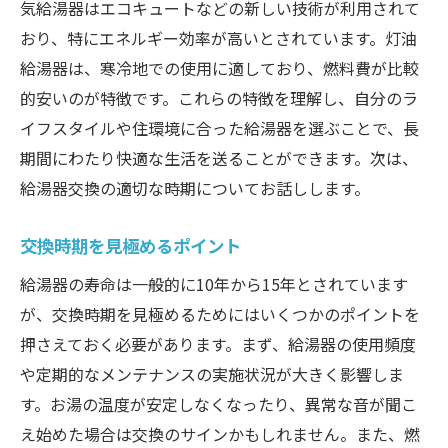
気給湯器はエコキュートなどの新しい技術が利用されて
方
おり、特にエネルギー効率が高いとされています。灯油
信頼できる業者を見極めるコツ
給湯器は、寒冷地での使用に適しており、燃料費が比較
見積もり比較で確認すべきポイント
的安いのが特徴です。これらの特徴を理解し、自分のラ
口コミやレビューのチェック方法
イフスタイルや住環境に合った給湯器を選ぶことで、長
業者選びで重視したいアフターサポート
期間にわたり快適な生活を送ることができます。次は、
資格と経験を持つプロフェッショナルの選
給湯器交換の適切な時期についてお話しします。
定
交換時期を見極めるポイント
価格以外に考慮すべきサービス内容
給湯器の寿命は一般的に10年から15年とされています
給湯器交換の前に必ず確認したい配管と設置場
が、交換時期を見極めるためにはいくつかのポイントを
所
押さえておく必要があります。まず、給湯器の使用頻度
配管の状態を事前にチェックする重要性
や定期的なメンテナンスの実施状況が大きく影響しま
設置場所の適正条件を確認する
す。お湯の温度が安定しなくなったり、異常な音が聞こ
配管改修の必要性とその判断基準
え始めた場合は交換のサインかもしれません。また、燃