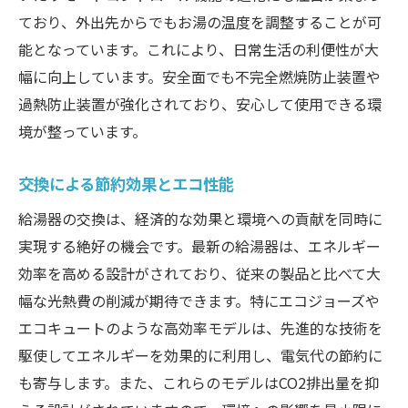
ており、外出先からでもお湯の温度を調整することが可
家族への作業予定と影響の説明
能となっています。これにより、日常生活の利便性が大
交換中に考慮すべきライフスタイルへの影
幅に向上しています。安全面でも不完全燃焼防止装置や
響
過熱防止装置が強化されており、安心して使用できる環
事前に確認しておくべき法規制
境が整っています。
スケジュール管理と作業の円滑化
給湯器交換後に必ず行うべき試運転と確認事項
交換による節約効果とエコ性能
初回試運転の手順と注意点
給湯器の交換は、経済的な効果と環境への貢献を同時に
正常稼働を確認するためのチェックリスト
実現する絶好の機会です。最新の給湯器は、エネルギー
異常が発生した際の対処法
効率を高める設計がされており、従来の製品と比べて大
使用開始後の注意点と最初のメンテナンス
幅な光熱費の削減が期待できます。特にエコジョーズや
エコキュートのような高効率モデルは、先進的な技術を
エネルギー効率の確認と最適化
駆使してエネルギーを効果的に利用し、電気代の節約に
安全機能の動作確認と設定チェック
も寄与します。また、これらのモデルはCO2排出量を抑
給湯器交換後のメンテナンスで快適な生活を維