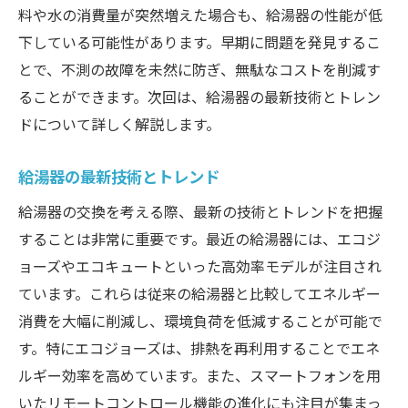
設置場所の安全性を確保する方法
料や水の消費量が突然増えた場合も、給湯器の性能が低
外部環境の影響を考慮した設置計画
下している可能性があります。早期に問題を発見するこ
古い配管の処理と新配管への切り替え
とで、不測の故障を未然に防ぎ、無駄なコストを削減す
安心して給湯器交換を依頼するためのプロの選
ることができます。次回は、給湯器の最新技術とトレン
び方
ドについて詳しく解説します。
プロフェッショナルの認定資格一覧
給湯器の最新技術とトレンド
過去の施工実績を参考にする方法
給湯器の交換を考える際、最新の技術とトレンドを把握
コミュニケーション力の重要性
することは非常に重要です。最近の給湯器には、エコジ
保証制度の充実度を確認する
ョーズやエコキュートといった高効率モデルが注目され
施工後のトラブル対応の評価方法
ています。これらは従来の給湯器と比較してエネルギー
カスタマーサービスの質を見極める
消費を大幅に削減し、環境負荷を低減することが可能で
スムーズに進める給湯器交換の準備と注意点
す。特にエコジョーズは、排熱を再利用することでエネ
交換前の準備に必要な工具と資材
ルギー効率を高めています。また、スマートフォンを用
交換作業の安全対策と注意事項
いたリモートコントロール機能の進化にも注目が集まっ