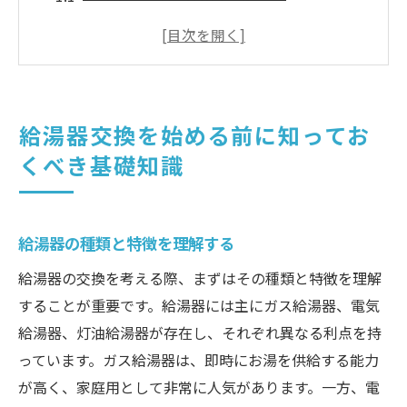
交換時期を見極めるポイント
給湯器の最新技術とトレンド
交換による節約効果とエコ性能
給湯器交換の法律と規制について
給湯器交換を始める前に知ってお
古い給湯器のリサイクル方法
くべき基礎知識
新しい給湯器交換の選び方とポイント
エネルギー効率を重視した選び方
家庭に最適な給湯能力の見つけ方
給湯器の種類と特徴を理解する
メーカー別の特徴と選び方
給湯器の交換を考える際、まずはその種類と特徴を理解
安全性と信頼性を確認する方法
することが重要です。給湯器には主にガス給湯器、電気
給湯器、灯油給湯器が存在し、それぞれ異なる利点を持
購入前にチェックしたい保証内容
っています。ガス給湯器は、即時にお湯を供給する能力
コストパフォーマンスを考慮した選定
が高く、家庭用として非常に人気があります。一方、電
失敗しない給湯器交換のための設置業者の選び