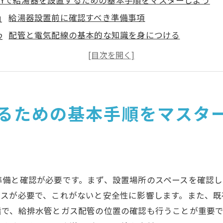
IYで給湯器を設置するための基本手順をマスターしよう
給湯器設置前に確認すべき準備事項
配管と電気配線の基本的な知識を身につける
効果的な設置計画の立て方
正しい給湯器の取り付け手順とは
設置完了後のテストと確認作業
DIY設置の成功率を上げるヒント
するための基本手順をマスタ
湯器DIYで使う道具一覧とその活用法
給湯器設置に必要な基本ツール
正しい道具の選び方と使い方
DIY初心者におすすめの便利ツール
準備と確認が必要です。まず、設置場所のスペースを確認
効率的に作業を進めるためのアイテム
ースが必要で、これがないと安全性に影響します。また、既
工具のメンテナンス方法
階で、給排水管とガス配管の位置の確認も行うことが重要