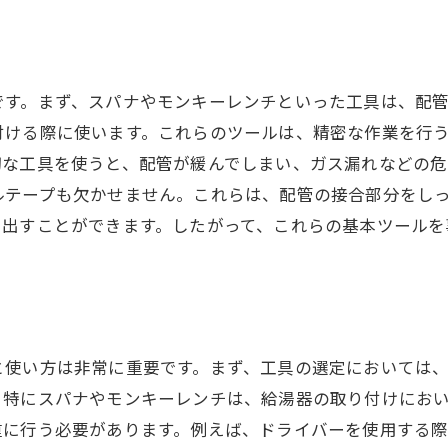
設置後に確認すべき初期動作
給湯器の長寿命化のためのメンテナンス
設置手順の見直しポイント
です。まず、スパナやモンキーレンチといった工具は、配
付ける際に使います。これらのツールは、精密な作業を行
プロのアドバイスを活用する方法
切な工具を使うと、配管が緩んでしまい、ガス漏れなどの危
ルテープも欠かせません。これらは、配管の接合部分をし
出すことができます。したがって、これらの基本ツールを事
と使い方は非常に重要です。まず、工具の選定においては
。特にスパナやモンキーレンチは、給湯器の取り付けにお
重に行う必要があります。例えば、ドライバーを使用する