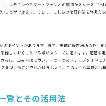
認し、リモコンやスマートフォンとの連携がスムーズに行
施工保証と品質確保のための方法
つことができます。そして、これらの確認作業を終えた後
設置後のアフターサービスを考慮する理由
設置前に知っておくべきチェックポイント
IY設置で節約！給湯器費用削減の実例と成功への道
実際に節約できた事例の紹介
つかのポイントがあります。まず、事前に設置場所の条件
DIY設置によるコスト削減の秘訣
に準備しておくことで作業がスムーズに進みます。配管や
費用削減のための効率的な作業計画
。さらに、設置手順に従い、一つ一つのステップを丁寧に
プロとDIYの比較に基づく選択
スを避けることを心がけましょう。このような準備と心構
DIY成功のための具体的なステップ
節約を実現した人々の声を聞く
湯器設置で失敗しないためのチェックリスト
具一覧とその活用法
設置前に確認する必要がある項目
よくあるミスを避けるためのガイド