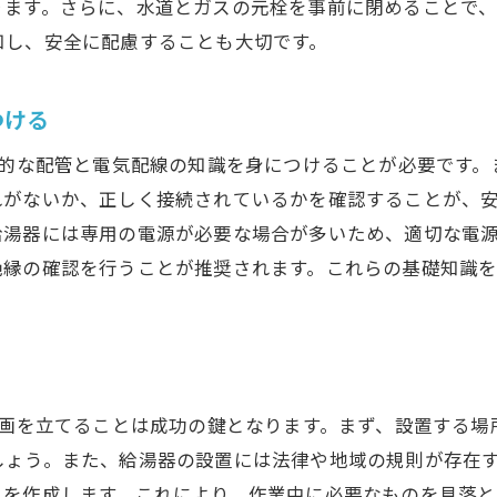
ります。さらに、水道とガスの元栓を事前に閉めることで
ツールの貸し借りサービスの活用法
知し、安全に配慮することも大切です。
全第一！給湯器設置時の注意点と安全対策
DIY作業における安全基準の理解
つける
給湯器設置におけるリスク管理
設置中の事故を防ぐための対策
本的な配管と電気配線の知識を身につけることが必要です
れがないか、正しく接続されているかを確認することが、
安全な作業環境を作る方法
給湯器には専用の電源が必要な場合が多いため、適切な電
緊急時の対応手順と事前準備
縁の確認を行うことが推奨されます。これらの基礎知識を
プロのアドバイスを参考にする重要性
IY初心者でも大丈夫！給湯器設置のステップバイステップ
初めての給湯器DIYに必要な知識
ステップバイステップで学ぶ設置プロセス
計画を立てることは成功の鍵となります。まず、設置する場
設置中に注意すべき重要なポイント
しょう。また、給湯器の設置には法律や地域の規則が存在
トラブルシューティングの基本
トを作成します。これにより、作業中に必要なものを見落と