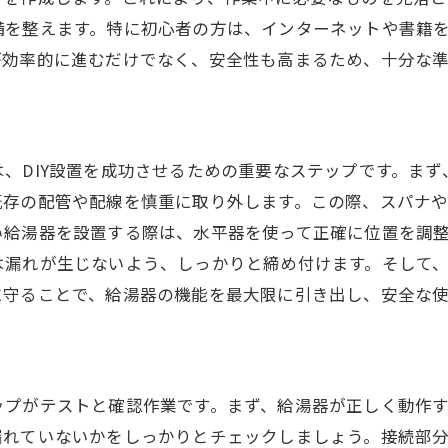
作業完了後の確認事項とメンテナンス
備を整えます。特に初心者の方は、インターネットや書籍
初心者でも安心して始められる方法
が効率的に進むだけでなく、安全性も高まるため、十分な
分でできる！節約につながる給湯器DIY設置の秘訣
DIY設置で得られるコスト削減のメリット
材料費を節約するための工夫
、DIY設置を成功させるための重要なステップです。ま
プロに頼むよりも安く済ませるためのポイント
既存の配管や配線を慎重に取り外します。この際、スパナ
給湯器の選び方で節約を実現
い給湯器を設置する際は、水平器を使って正確に位置を調
長期的なメンテナンスコストを抑える方法
は漏れが生じないよう、しっかりと締め付けます。そして
に守ることで、給湯器の機能を最大限に引き出し、安全な
成功事例から学ぶ節約テクニック
湯器設置のプロセスで知っておくべき重要ポイント
給湯器設置に必要な法律と規制
配管や電気配線の重要性
ップがテストと確認作業です。まず、給湯器が正しく動作
設置環境に適した給湯器の選び方
漏れていないかをしっかりとチェックしましょう。接続部