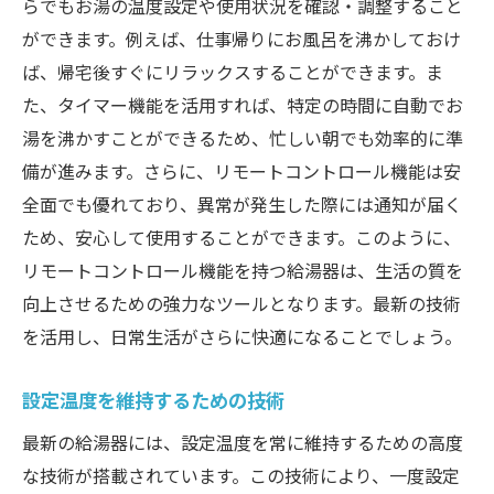
長期的なエネルギーコストの削減効果
らでもお湯の温度設定や使用状況を確認・調整すること
ができます。例えば、仕事帰りにお風呂を沸かしておけ
環境負荷の低減と家庭のメリット
ば、帰宅後すぐにリラックスすることができます。ま
快適な日常を支える最新給湯器！自動温度調整
た、タイマー機能を活用すれば、特定の時間に自動でお
で何が変わるのか
湯を沸かすことができるため、忙しい朝でも効率的に準
自動温度調整機能が変える生活の質
備が進みます。さらに、リモートコントロール機能は安
給湯器の新しい機能とその効果
全面でも優れており、異常が発生した際には通知が届く
家族全員が快適に過ごせる理由
ため、安心して使用することができます。このように、
最新給湯器の操作性と利便性
リモートコントロール機能を持つ給湯器は、生活の質を
実際の使用者の声と評価
向上させるための強力なツールとなります。最新の技術
を活用し、日常生活がさらに快適になることでしょう。
将来の給湯器に期待される機能
設定温度を維持するための技術
最新の給湯器には、設定温度を常に維持するための高度
な技術が搭載されています。この技術により、一度設定