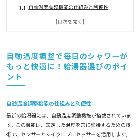
自動温度調整機能の仕組みと利便性
シャワーの温度を常に快適に保つ方法
家族全員にとって理想的な給湯器選び
リモートコントロールでさらに便利に
設定温度を維持するための技術
自動温度調整で毎日のシャワーが
給湯器の寿命とメンテナンスの重要性
もっと快適に！給湯器選びのポイ
給湯器の自動温度調整機能で省エネを実現！そ
ント
のメリットとは
自動温度調整によるエネルギーコスト削減
環境に優しい最新給湯器の特徴
自動温度調整機能の仕組みと利便性
省エネ性能と快適性の両立
最新の給湯器には、自動温度調整機能が搭載されていま
長期的なコスト削減を見込む
す。この機能は、設定した温度を常に維持するための技
給湯器のエネルギー効率の比較
術で、センサーとマイクロプロセッサーを活用します。