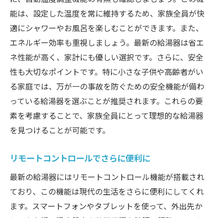
最新給湯器の活用法
能は、設定した温度を常に維持するため、家族全員が快
日常生活での利用シーンを紹介
適にシャワーやお風呂を楽しむことができます。また、
リモートコントロールでさらなる快適さ
エネルギー効率も重視しましょう。最新の給湯器は省エ
分かりやすい操作パネルの使い方
ネ性能が高く、家計にも優しい選択です。さらに、安全
性も大切なポイントです。特に小さな子供や高齢者がい
自動温度調整の活用方法と注意点
る家庭では、万が一の事故を防ぐための安全機能が備わ
給湯器のメンテナンスと長持ちさせるコツ
っている給湯器を選ぶことが推奨されます。これらの要
家族全員が満足する使い方
素を考慮することで、家族全員にとって理想的な給湯器
給湯器の省エネ性能がさらに向上！自動温度調
を見つけることが可能です。
整機能のすごさを解説
自動温度調整機能の技術解説
リモートコントロールでさらに便利に
省エネ性能の向上ポイント
最新の給湯器にはリモートコントロール機能が搭載され
エネルギー効率を最大化する方法
ており、この機能は現代の生活をさらに便利にしてくれ
給湯器の進化とその未来
ます。スマートフォンやタブレットを使って、外出先か