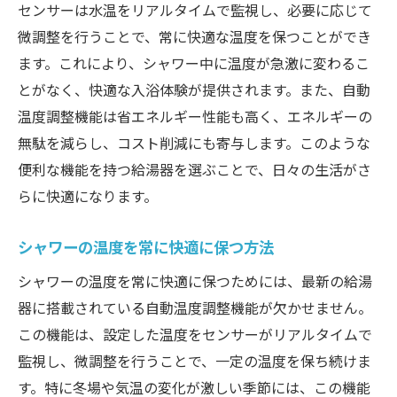
センサーは水温をリアルタイムで監視し、必要に応じて
家庭全体でのエネルギー使用量の減少
微調整を行うことで、常に快適な温度を保つことができ
最新の給湯器で実現する快適なバスタイム！自
ます。これにより、シャワー中に温度が急激に変わるこ
動温度調整の魅力
とがなく、快適な入浴体験が提供されます。また、自動
バスタイムがよりリラックスできる理由
温度調整機能は省エネルギー性能も高く、エネルギーの
温度調整の手間を省く最新技術
無駄を減らし、コスト削減にも寄与します。このような
自動温度調整でお風呂の時間をもっと楽し
便利な機能を持つ給湯器を選ぶことで、日々の生活がさ
く
らに快適になります。
給湯器の進化とバスタイムの関係
温度の安定性がもたらす快適さ
シャワーの温度を常に快適に保つ方法
最新給湯器のデザインと機能性
シャワーの温度を常に快適に保つためには、最新の給湯
給湯器の進化！自動温度調整でエネルギーコス
器に搭載されている自動温度調整機能が欠かせません。
トを削減する方法
この機能は、設定した温度をセンサーがリアルタイムで
監視し、微調整を行うことで、一定の温度を保ち続けま
進化した給湯器の技術とその仕組み
す。特に冬場や気温の変化が激しい季節には、この機能
自動温度調整機能の省エネ効果