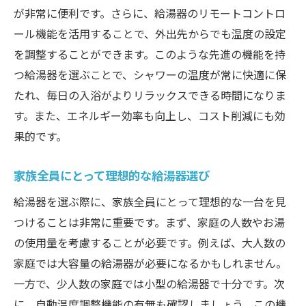
が非常に便利です。さらに、給湯器のリモートコントロ
エネルギーコスト削減のための選び方
ール機能を活用することで、外出先からでも温度の設定
最新技術で実現する高効率運転
を調整することができます。このような先進の機能を持
省エネと快適性を両立する方法
つ給湯器を選ぶことで、シャワーの温度が常に快適に保
長期間使用するためのメンテナンス
たれ、毎日の入浴がよりリラックスできる時間になりま
給湯器選びで迷ったら？自動温度調整付きモデ
す。また、エネルギー効率も向上し、コスト削減にも効
ルがおすすめな理由
果的です。
自動温度調整機能の重要性
家族全員にとって理想的な給湯器選び
給湯器選びのポイントと注意点
給湯器を選ぶ際に、家族全員にとって理想的な一台を見
自動温度調整付きモデルの性能比較
つけることは非常に重要です。まず、家庭の人数やお湯
ユーザーフィードバックから見る選び方
の使用量を考慮することが必要です。例えば、大人数の
価格と性能のバランスを考える
家庭では大容量の給湯器が必要になるかもしれません。
購入前に確認すべきチェックリスト
一方で、少人数の家庭では小型の給湯器で十分です。次
自動温度調整機能でストレスフリーな生活を！
に、自動温度調整機能の有無も確認しましょう。この機