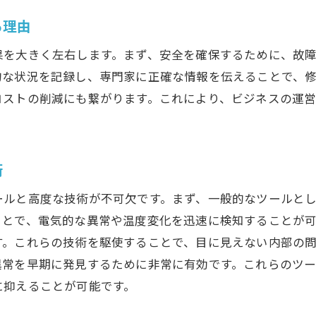
小さな異常を見逃さないための観察力
る理由
日常生活で役立つ故障予防の知識
果を大きく左右します。まず、安全を確保するために、故
株式会社ラフォーレが提案する効果的な故障診断術
的な状況を記録し、専門家に正確な情報を伝えることで、
ラフォーレの故障診断サービスの特徴
コストの削減にも繋がります。これにより、ビジネスの運
成功事例から学ぶラフォーレの技術
専門家によるカスタマイズ診断の利点
最新技術を取り入れた診断方法の紹介
術
ラフォーレが提案する予防保全プラン
ールと高度な技術が不可欠です。まず、一般的なツールと
顧客満足度を高める故障診断のポイント
ことで、電気的な異常や温度変化を迅速に検知することが
故障予防のための定期メンテナンスの重要性
す。これらの技術を駆使することで、目に見えない内部の
定期メンテナンスがもたらす長期的なメリット
異常を早期に発見するために非常に有効です。これらのツ
効率的なメンテナンススケジュールの作り方
に抑えることが可能です。
メンテナンス記録の活用方法