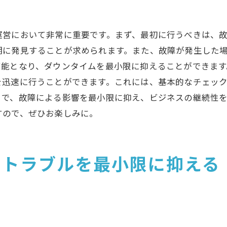
プロが実践するメンテナンスの秘訣
定期メンテナンスで防げる一般的な故障例
運営において非常に重要です。まず、最初に行うべきは、
メンテナンスとコスト削減の関係性
期に発見することが求められます。また、故障が発生した
迅速な故障対応で業務効率をアップさせる方法
可能となり、ダウンタイムを最小限に抑えることができます
を迅速に行うことができます。これには、基本的なチェッ
迅速対応が生産性に与える影響
とで、故障による影響を最小限に抑え、ビジネスの継続性
業務フローを見直して対応を早める
すので、ぜひお楽しみに。
トラブル時の連携体制を強化する方法
迅速対応のためのスタッフ教育の重要性
ケーススタディ：迅速対応がもたらした成功例
でトラブルを最小限に抑える
緊急対応チームの編成とその運用方法
故障時に知っておきたい緊急対応の基本ステップ
初動対応の重要性とその具体的ステップ
緊急時の連絡体制と情報共有の方法