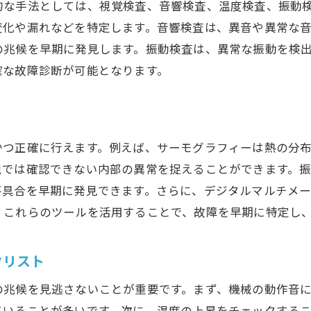
的な手法としては、視覚検査、音響検査、温度検査、振動
応急処置の基本とその実践
変化や漏れなどを特定します。音響検査は、異音や異常な
安全を確保するための緊急対応策
の兆候を早期に発見します。振動検査は、異常な振動を検
故障原因の迅速な特定方法
確な故障診断が可能となります。
緊急対応後のフォローアップと記録
かつ正確に行えます。例えば、サーモグラフィーは熱の分
視では確認できない内部の異常を捉えることができます。
不具合を早期に発見できます。さらに、デジタルマルチメ
。これらのツールを活用することで、故障を早期に特定し
クリスト
の兆候を見逃さないことが重要です。まず、機械の動作音
ていることが多いです。次に、温度の上昇をチェックする