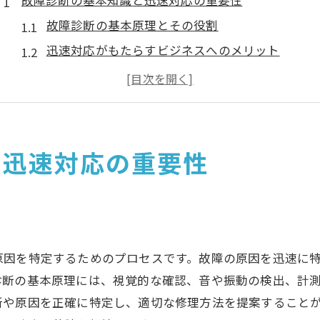
故障診断の基本知識と迅速対応の重要性
故障診断の基本原理とその役割
迅速対応がもたらすビジネスへのメリット
故障診断における重要なポイント
トラブル時の初動対応が結果を左右する理由
効果的な故障診断に必要なツールと技術
時間を無駄にしないための迅速対応法
と迅速対応の重要性
機械の故障診断方法でトラブルを最小限に抑える
一般的な故障診断方法の紹介
診断ツールを使った故障の特定方法
故障の兆候を見逃さないためのチェックリスト
原因を特定するためのプロセスです。故障の原因を迅速に
迅速診断のためのデータ解析の活用
診断の基本原理には、視覚的な確認、音や振動の検出、計
現場で使える簡易診断技術
所や原因を正確に特定し、適切な修理方法を提案すること