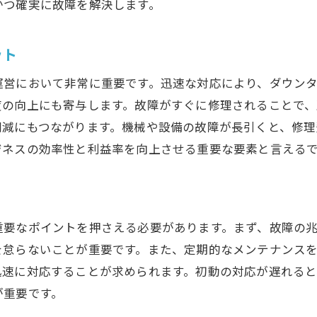
かつ確実に故障を解決します。
故障診断のプロセスとその効果
プロが教える故障の早期発見とその対策
ット
早期発見の重要性とそのメリット
異常を見逃さないための視覚的チェックポイント
運営において非常に重要です。迅速な対応により、ダウン
定期メンテナンスで故障を未然に防ぐ秘訣
度の向上にも寄与します。故障がすぐに修理されることで
削減にもつながります。機械や設備の故障が長引くと、修
早期発見を支えるモニタリング技術
ジネスの効率性と利益率を向上させる重要な要素と言える
プロの視点で見る故障の前兆
故障予防のための戦略的アプローチ
日常生活で故障を未然に防ぐためのチェックポイント
重要なポイントを押さえる必要があります。まず、故障の
家庭でできる簡単なメンテナンス方法
を怠らないことが重要です。また、定期的なメンテナンス
日常点検を習慣化するためのヒント
迅速に対応することが求められます。初動の対応が遅れる
機械の寿命を延ばすための管理方法
が重要です。
故障を防ぐための使用上の注意点