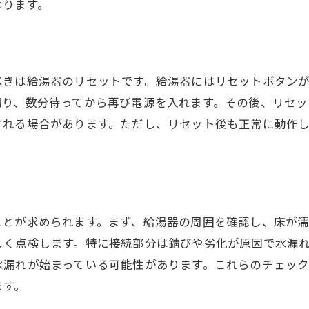
なります。
水道管凍結の防止策
給湯器の故障に備えるための信頼できる業者の選び方
業者の信頼性の確認ポイント
口コミとレビューの活用方法
べきは給湯器のリセットです。給湯器にはリセットボタン
資格と経験の確認手順
切り、数分待ってから再び電源を入れます。その後、リセッ
される場合があります。ただし、リセット後も正常に動作
緊急対応が可能な業者の探し方
見積もりと料金比較の方法
長期的なメンテナンス契約の重要性
給湯器が壊れた際に自分でできる初期対応方法
ことが求められます。まず、給湯器の周囲を確認し、床が
簡単な修理手順と注意点
しく点検します。特に接続部分は錆びや劣化が原因で水漏
給湯器のフィルター掃除方法
水漏れが始まっている可能性があります。これらのチェッ
リセットボタンの使い方
ます。
異常音のチェックポイント