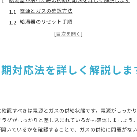
給湯器が壊れた時の初期対応法を詳しく解説します
電源とガスの確認方法
給湯器のリセット手順
水漏れのチェックポイント
簡単なトラブルシューティング
メーカーのマニュアル確認
専門家への連絡タイミング
初期対応法を詳しく解説しま
寒い季節に給湯器が故障した時の緊急対処法
応急処置としての暖房器具の使用
給湯器の安全確認
凍結防止のための対策
に確認すべきは電源とガスの供給状態です。電源がしっか
早急な修理依頼の手順
プラグがしっかりと差し込まれているかも確認しましょう
お湯を使うための代替方法
が開いているかを確認することで、ガスの供給に問題がな