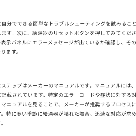
再起動の試み方
故障サインの見極め方
に自分でできる簡単なトラブルシューティングを試みるこ
寒い冬でも安心！給湯器の故障時に取るべき対策
します。次に、給湯器のリセットボタンを押してみてくだ
代替となる暖房器具の利用
の表示パネルにエラーメッセージが出ているか確認し、そ
お湯不足時の生活ハック
なります。
凍結のリスクを減らす工夫
迅速な修理への準備
給湯器の予備パーツの用意
なステップはメーカーのマニュアルです。マニュアルには
定期メンテナンスの重要性
に記載されています。特定のエラーコードや症状に対する
給湯器が故障した時の業者選びのポイントと注意点
、マニュアルを見ることで、メーカーが推奨するプロセス
業者の信頼性評価基準
す。特に寒い季節に給湯器が壊れた場合、迅速な対応が求
緊急対応の迅速さ
す。
技術力と経験の確認方法