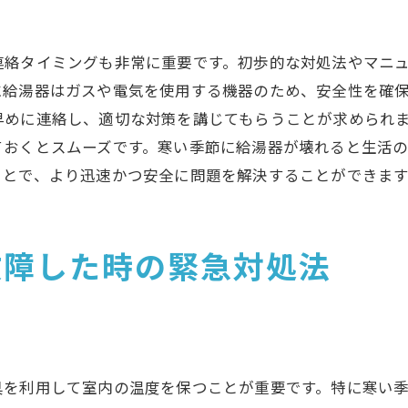
高額な修理費用を避けるために
保証内容の確認ポイント
連絡タイミングも非常に重要です。初歩的な対処法やマニ
ユーザーレビューの活用方法
に給湯器はガスや電気を使用する機器のため、安全性を確
給湯器の故障に対する迅速かつ効果的な対応方法
早めに連絡し、適切な対策を講じてもらうことが求められ
ておくとスムーズです。寒い季節に給湯器が壊れると生活
緊急対応の初動ポイント
ことで、より迅速かつ安全に問題を解決することができます
故障原因の迅速な特定方法
一時的な応急処置の方法
技術者への詳細な報告方法
故障した時の緊急対処法
故障再発防止のための対策
迅速な対応が求められる場面
給湯器が壊れた際のトラブルシューティングガイド
よくある故障事例とその対処法
具を利用して室内の温度を保つことが重要です。特に寒い
エラーメッセージの解読方法