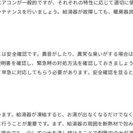
エアコンが一般的ですが、それぞれの特性に応じて適切に
異常音の原因特定
ンテナンスを行いましょう。給湯器が故障しても、暖房器
温度設定の確認
ガス供給のチェック方法
プロに相談すべきタイミング
とは安全確認です。異音がしたり、異常な臭いがする場合
説明書を確認し、緊急時の対処方法を確認しておきましょ
て早急に対応してもらう必要があります。安全確認を怠る
ります。給湯器が凍結すると、お湯が出なくなるだけでな
と行うことが重要です。まず、給湯器の周囲を断熱材で包
い場合でも、少しずつ水を流し続けることで配管内の水が