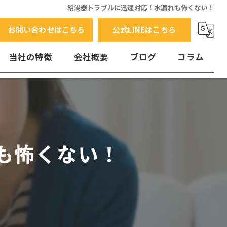
給湯器トラブルに迅速対応！水漏れも怖くない！
お問い合わせはこちら
公式LINEはこちら
当社の特徴
会社概要
ブログ
コラム
交換
水漏れ
エラーコード
も怖くない！
故障