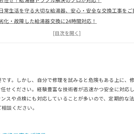
お任せ！給湯器トラブル解決のプロが対応！
日常生活を守る大切な給湯器、安心・安全な交換工事をご
劣化・故障した給湯器交換に24時間対応！
給湯器交換工事の手順や費用など、詳しくご説明いたしま
新しい給湯器で快適なお風呂タイムを実現しましょう！
！
要です。しかし、自分で修理を試みると危険もある上に、
お任せください。経験豊富な技術者が迅速かつ安全に対応
ナンスや点検にも対応していることが多いので、定期的な
ご相談ください。