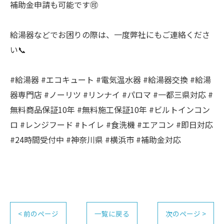
補助金申請も可能です🉑
給湯器などでお困りの際は、一度弊社にもご連絡くださ
い📞
#給湯器 #エコキュート #電気温水器 #給湯器交換 #給湯
器専門店 #ノーリツ #リンナイ #パロマ #一都三県対応 #
無料商品保証10年 #無料施工保証10年 #ビルトインコン
ロ #レンジフード #トイレ #食洗機 #エアコン #即日対応
#24時間受付中 #神奈川県 #横浜市 #補助金対応
< 前のページ
一覧に戻る
次のページ >