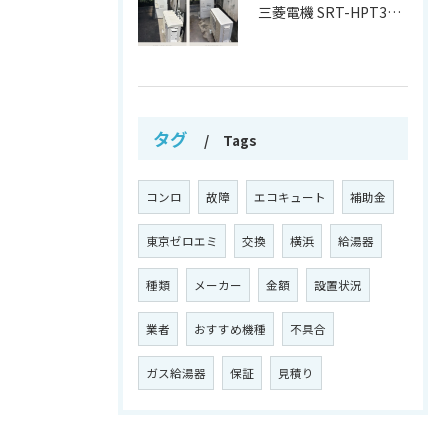
三菱電機 SRT-HPT37W7 から
タグ
Tags
コンロ
故障
エコキュート
補助金
東京ゼロエミ
交換
横浜
給湯器
種類
メーカー
金額
設置状況
業者
おすすめ機種
不具合
ガス給湯器
保証
見積り