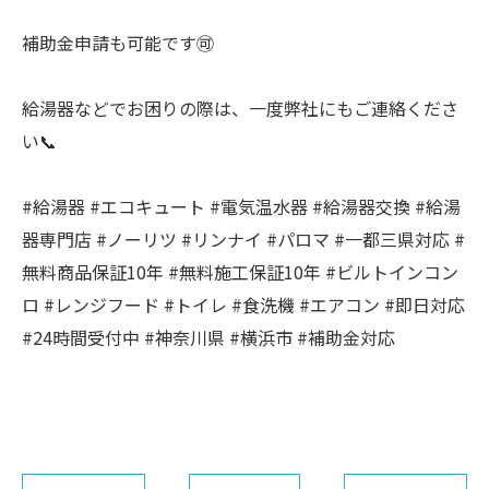
補助金申請も可能です🉑
給湯器などでお困りの際は、一度弊社にもご連絡くださ
い📞
#給湯器 #エコキュート #電気温水器 #給湯器交換 #給湯
器専門店 #ノーリツ #リンナイ #パロマ #一都三県対応 #
無料商品保証10年 #無料施工保証10年 #ビルトインコン
ロ #レンジフード #トイレ #食洗機 #エアコン #即日対応
#24時間受付中 #神奈川県 #横浜市 #補助金対応