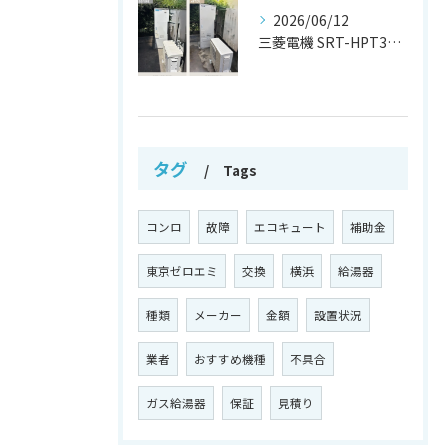
2026/06/12
三菱電機 SRT-HPT37W7 から
タグ
Tags
コンロ
故障
エコキュート
補助金
東京ゼロエミ
交換
横浜
給湯器
種類
メーカー
金額
設置状況
業者
おすすめ機種
不具合
ガス給湯器
保証
見積り