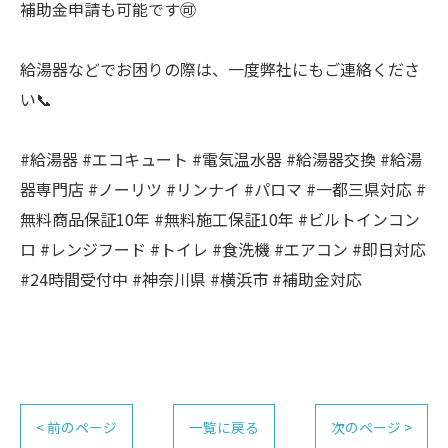
補助金申請も可能です🉑
給湯器などでお困りの際は、一度弊社にもご連絡くださ
い📞
#給湯器 #エコキュート #電気温水器 #給湯器交換 #給湯
器専門店 #ノーリツ #リンナイ #パロマ #一都三県対応 #
無料商品保証10年 #無料施工保証10年 #ビルトインコン
ロ #レンジフード #トイレ #食洗機 #エアコン #即日対応
#24時間受付中 #神奈川県 #横浜市 #補助金対応
< 前のページ
一覧に戻る
次のページ >