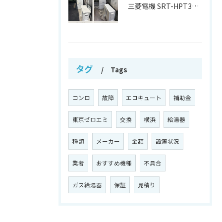
三菱電機 SRT-HPT37W7 から
タグ
Tags
コンロ
故障
エコキュート
補助金
東京ゼロエミ
交換
横浜
給湯器
種類
メーカー
金額
設置状況
業者
おすすめ機種
不具合
ガス給湯器
保証
見積り