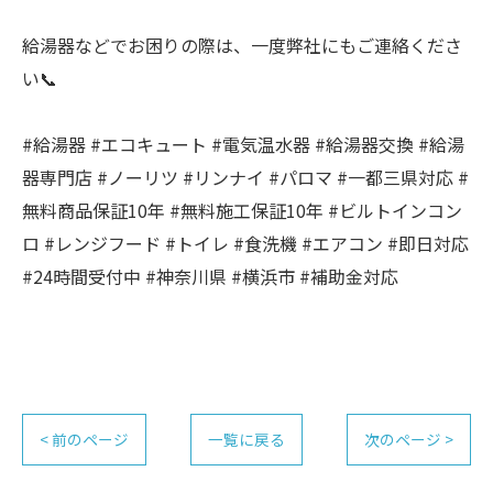
給湯器などでお困りの際は、一度弊社にもご連絡くださ
い📞
#給湯器 #エコキュート #電気温水器 #給湯器交換 #給湯
器専門店 #ノーリツ #リンナイ #パロマ #一都三県対応 #
無料商品保証10年 #無料施工保証10年 #ビルトインコン
ロ #レンジフード #トイレ #食洗機 #エアコン #即日対応
#24時間受付中 #神奈川県 #横浜市 #補助金対応
< 前のページ
一覧に戻る
次のページ >