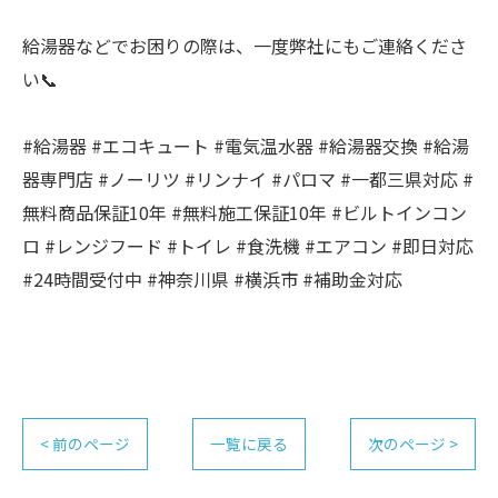
給湯器などでお困りの際は、一度弊社にもご連絡くださ
い📞
#給湯器 #エコキュート #電気温水器 #給湯器交換 #給湯
器専門店 #ノーリツ #リンナイ #パロマ #一都三県対応 #
無料商品保証10年 #無料施工保証10年 #ビルトインコン
ロ #レンジフード #トイレ #食洗機 #エアコン #即日対応
#24時間受付中 #神奈川県 #横浜市 #補助金対応
< 前のページ
一覧に戻る
次のページ >