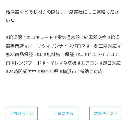
給湯器などでお困りの際は、一度弊社にもご連絡くださ
い📞
#給湯器 #エコキュート #電気温水器 #給湯器交換 #給湯
器専門店 #ノーリツ #リンナイ #パロマ #一都三県対応 #
無料商品保証10年 #無料施工保証10年 #ビルトインコン
ロ #レンジフード #トイレ #食洗機 #エアコン #即日対応
#24時間受付中 #神奈川県 #横浜市 #補助金対応
< 前のページ
一覧に戻る
次のページ >