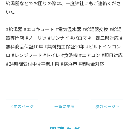
給湯器などでお困りの際は、一度弊社にもご連絡くださ
い📞
#給湯器 #エコキュート #電気温水器 #給湯器交換 #給湯
器専門店 #ノーリツ #リンナイ #パロマ #一都三県対応 #
無料商品保証10年 #無料施工保証10年 #ビルトインコン
ロ #レンジフード #トイレ #食洗機 #エアコン #即日対応
#24時間受付中 #神奈川県 #横浜市 #補助金対応
< 前のページ
一覧に戻る
次のページ >