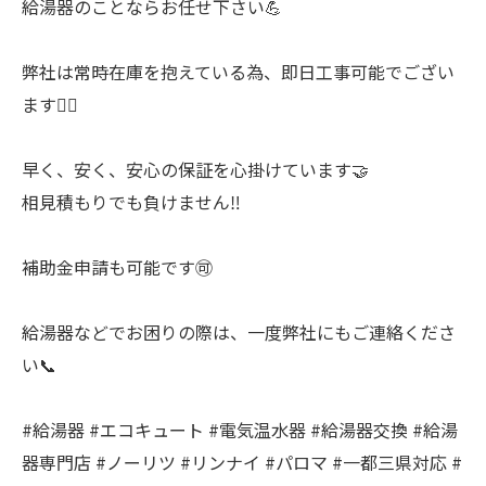
給湯器のことならお任せ下さい💪
弊社は常時在庫を抱えている為、即日工事可能でござい
ます🙆‍♂️
早く、安く、安心の保証を心掛けています🤝
相見積もりでも負けません‼️
補助金申請も可能です🉑
給湯器などでお困りの際は、一度弊社にもご連絡くださ
い📞
#給湯器 #エコキュート #電気温水器 #給湯器交換 #給湯
器専門店 #ノーリツ #リンナイ #パロマ #一都三県対応 #