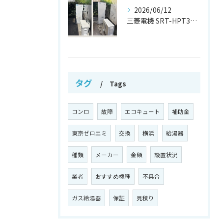
2026/06/12
三菱電機 SRT-HPT37W7 から
タグ
Tags
コンロ
故障
エコキュート
補助金
東京ゼロエミ
交換
横浜
給湯器
種類
メーカー
金額
設置状況
業者
おすすめ機種
不具合
ガス給湯器
保証
見積り