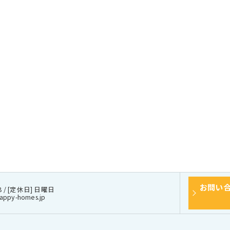
お問い
8 / [定休日] 日曜日
appy-homes.jp