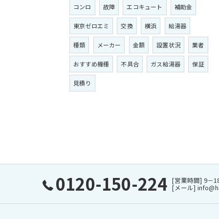
コンロ
故障
エコキュート
補助金
東京ゼロエミ
交換
横浜
給湯器
種類
メーカー
金額
設置状況
業者
おすすめ機種
不具合
ガス給湯器
保証
見積り
0120-150-224
[営業時間] 9－1
[メール] info@h